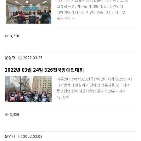
가시나무 자조모임이 있었습니다.새 총무 소개,
교류회 논의, 마이또 제비뽑기, 회비, 건의에
대해이야기 나누는 시간이었습니다.​가시나무
뜻은가정…
3,778
운영자
2022.03.25
2022년 03월 24일 326전국장애인대회
이룸센터앞에서326전국장애인대회가 있었습니다.​
최저생계비 현실화와 장애인 생존권을 요구하며
투쟁했던 장애여성최옥란 열사의 20주기이자
420장애…
3,939
운영자
2022.03.08