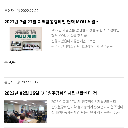
운영자
2022.02.22
2022년 2월 22일 지역활동캠페인 협력 MOU 체결…
2022년 차별없는 안전한 세상을 위한 지역갬폐인
협력 MOU 체결을 행사를
진행되었습니다유관기관으로는
원주시일시청소년쉼터(고정형), 사)원주장…
4,070
운영자
2022.02.17
2022년 02월 16일 (사)원주장애인자립생활센터 정…
2022년 02월 16일(사)원주장애인자립생활센터,
반딧불장애인야학 정기총회가 있었습니다.​원주센터
장애인활동지원사업 활동지원사 장기근속자 13…