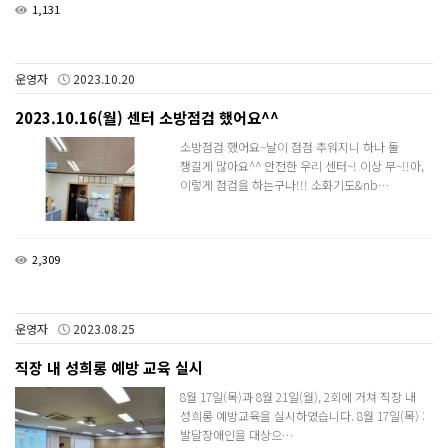
1,131
운영자
2023.10.20
2023.10.16(월) 센터 소방점검 했어요^^
소방점검 했어요~날이 점점 추워지니 하나 둘
챙길게 많아요^^ 안전한 우리 센터~! 이상 무~!!아,
이렇게 점검을 하는구나!!! 소화기도&nb…
2,309
운영자
2023.08.25
직장 내 성희롱 예방 교육 실시
8월 17일(목)과 8월 21일(월), 2회에 거쳐 직장 내
성희롱 예방교육을 실시하였습니다. 8월 17일(목) :
발달장애인을 대상으…