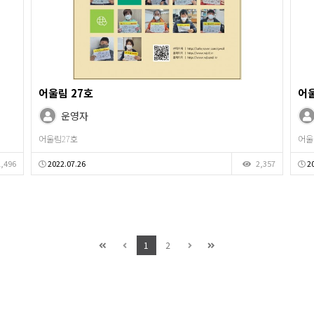
어울림 27호
어울
운영자
어울림27호
어울
,496
2022.07.26
2,357
20
1
2