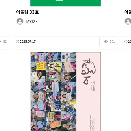
어울림 33호
어울
운영자
52
2025.07.17
701
20