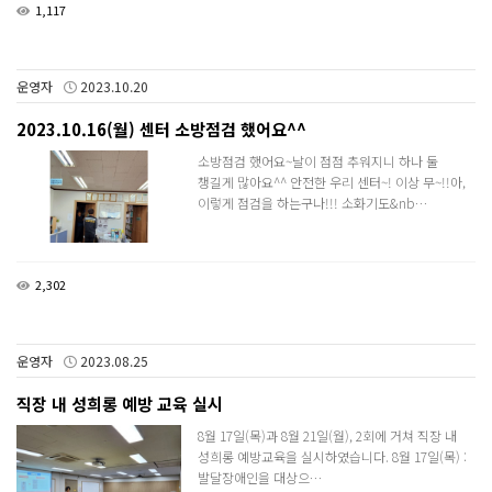
1,117
운영자
2023.10.20
2023.10.16(월) 센터 소방점검 했어요^^
소방점검 했어요~날이 점점 추워지니 하나 둘
챙길게 많아요^^ 안전한 우리 센터~! 이상 무~!!아,
이렇게 점검을 하는구나!!! 소화기도&nb…
2,302
운영자
2023.08.25
직장 내 성희롱 예방 교육 실시
8월 17일(목)과 8월 21일(월), 2회에 거쳐 직장 내
성희롱 예방교육을 실시하였습니다. 8월 17일(목) :
발달장애인을 대상으…