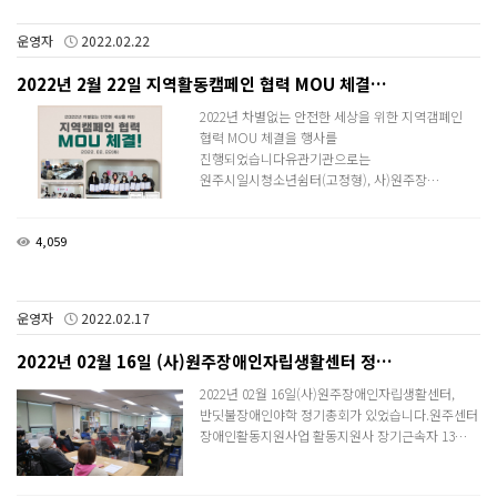
운영자
2022.02.22
2022년 2월 22일 지역활동캠페인 협력 MOU 체결…
2022년 차별없는 안전한 세상을 위한 지역갬폐인
협력 MOU 체결을 행사를
진행되었습니다유관기관으로는
원주시일시청소년쉼터(고정형), 사)원주장…
4,059
운영자
2022.02.17
2022년 02월 16일 (사)원주장애인자립생활센터 정…
2022년 02월 16일(사)원주장애인자립생활센터,
반딧불장애인야학 정기총회가 있었습니다.​원주센터
장애인활동지원사업 활동지원사 장기근속자 13…