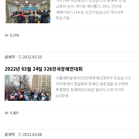
가시나무 자조모임이 있었습니다.새 총무 소개,
교류회 논의, 마이또 제비뽑기, 회비, 건의에
대해이야기 나누는 시간이었습니다.​가시나무
뜻은가정…
3,770
운영자
2022.03.25
2022년 03월 24일 326전국장애인대회
이룸센터앞에서326전국장애인대회가 있었습니다.​
최저생계비 현실화와 장애인 생존권을 요구하며
투쟁했던 장애여성최옥란 열사의 20주기이자
420장애…
3,927
운영자
2022.03.08