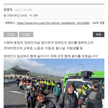
운영자
112.♡.73.236
2026.04.22 10:02
294
- 관련링크 :
https://www.ilyo.co.kr/?ac=article_view&entry_id=510485
182회 연결
이전글
다음글
목록
시해와 동정의 '장애인의날' 맞이하여 장애인의 권리를 쟁취하고자
연대하였으며 교육권, 노동권, 이동권, 탈시설, 자립생활 등
장애인도 일상에서 함께 살아가기 위해 모두 함께 결의를 외쳤습니다!