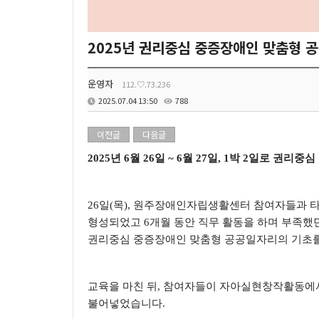
2025년 권리중심 중증장애인 맞춤형 
운영자
112.♡.73.236
2025.07.04 13:50
788
이전글
다음글
2025
년
6
월
26
일
~ 6
월
27
일
, 1
박
2
일로 권리중심
26
일
(
목
),
원주장애인자립생활센터 참여자들과 타
형성되었고
6
개월 동안 직무 활동을 하며 부족
권리중심 중증장애인 맞춤형 공공일자리의 기초를
교육을 마친 뒤
,
참여자들이 자아실현창작활동에서 
불어넣었습니다
.