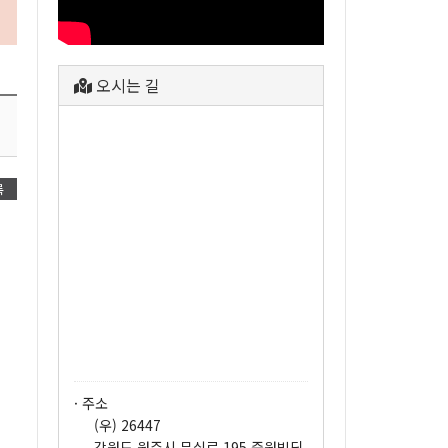
오시는 길
록
이
· 주소
(우) 26447
강원도 원주시 무실로 195 중원빌딩