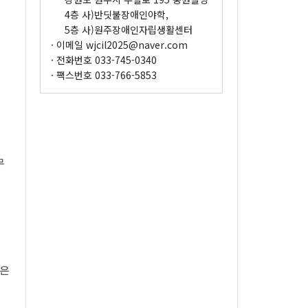
4층 사)반딧불장애인야학,
5층 사)원주장애인자립생활센터
· 이메일
wjcil2025@naver.com
· 전화번호
033-745-0340
· 팩스번호
033-766-5853
무
많은